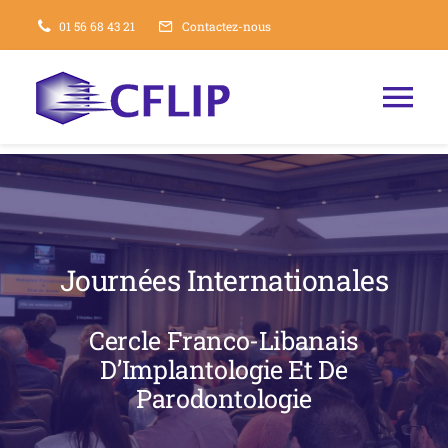
Passer
01 56 68 43 21
Contactez-nous
au
contenu
Tog
Nav
Accueil
Organisation
Journées Internationales
Conférences
Cercle Franco-Libanais
D’Implantologie Et De
Tarifs des conférences
Parodontologie
Contactez-nous